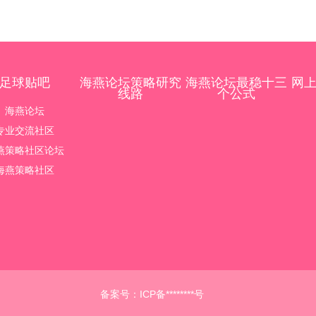
足球贴吧
海燕论坛策略研究
海燕论坛最稳十三
网
线路
个公式
海燕论坛
专业交流社区
燕策略社区论坛
海燕策略社区
备案号：
ICP备********号