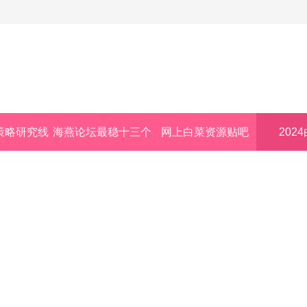
策略研究线
海燕论坛最稳十三个
网上白菜资源贴吧
202
路
公式